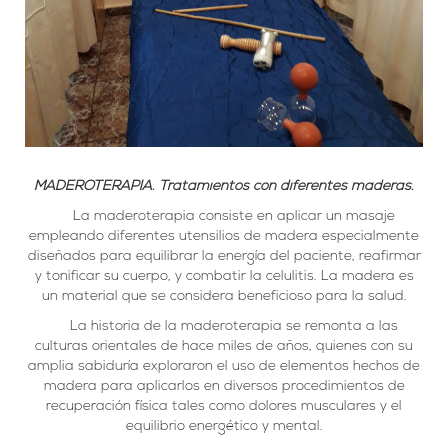
MADEROTERAPIA. Tratamientos con diferentes maderas.
La maderoterapia consiste en aplicar un masaje
empleando diferentes utensilios de madera especialmente
diseñados para equilibrar la energía del paciente, reafirmar
y tonificar su cuerpo, y combatir la celulitis. La madera es
un material que se considera beneficioso para la salud.
La historia de la maderoterapia se remonta a las
culturas orientales de hace miles de años, quienes con su
amplia sabiduría exploraron el uso de elementos hechos de
madera para aplicarlos en diversos procedimientos de
recuperación física tales como dolores musculares y el
equilibrio energético y mental.